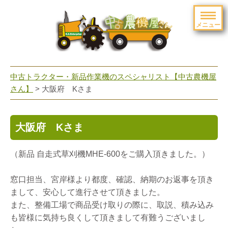
メニュー
toggle
navigation
中古トラクター・新品作業機のスペシャリスト【中古農機屋
さん】
> 大阪府 Kさま
大阪府 Kさま
（新品 自走式草刈機MHE-600をご購入頂きました。）
窓口担当、宮岸様より都度、確認、納期のお返事を頂き
まして、安心して進行させて頂きました。
また、整備工場で商品受け取りの際に、取説、積み込み
も皆様に気持ち良くして頂きまして有難うございまし