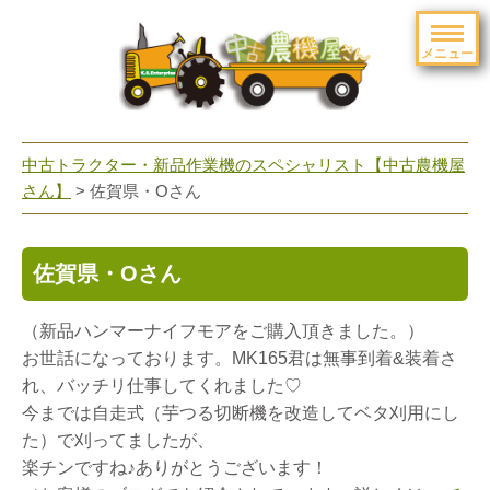
メニュー
toggle
navigation
中古トラクター・新品作業機のスペシャリスト【中古農機屋
さん】
> 佐賀県・Oさん
佐賀県・Oさん
（新品ハンマーナイフモアをご購入頂きました。）
お世話になっております。MK165君は無事到着&装着さ
れ、バッチリ仕事してくれました♡
今までは自走式（芋つる切断機を改造してベタ刈用にし
た）で刈ってましたが、
楽チンですね♪ありがとうございます！