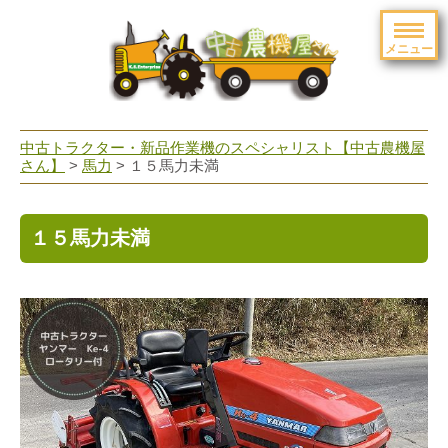
メニュー
toggle
navigation
中古トラクター・新品作業機のスペシャリスト【中古農機屋
さん】
>
馬力
> １５馬力未満
１５馬力未満