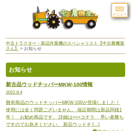
メニュー
toggle
navigation
中古トラクター・新品作業機のスペシャリスト【中古農機屋
さん】
> お知らせ
お知らせ
新古品ウッドチッパーMKW-100情報
2022.8.4
難有商品のウッドチッパーMKW-100が登場しました！
使用には全く問題ございません。 保証期間は新品同様1
年！ お勧め商品です。 詳細は>>>コチラ 早い者勝ち
ですのでお急ぎください。 新品ウッドチ […]