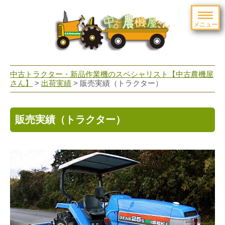
メニュー
toggle
navigation
中古トラクター・新品作業機のスペシャリスト【中古農機屋
さん】
>
出荷実績
> 販売実績（トラクター）
販売実績（トラクター）