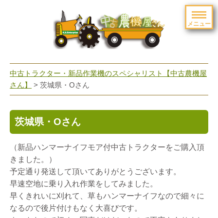
メニュー
toggle
navigation
中古トラクター・新品作業機のスペシャリスト【中古農機屋
さん】
> 茨城県・Oさん
茨城県・Oさん
（新品ハンマーナイフモア付中古トラクターをご購入頂
きました。）
予定通り発送して頂いてありがとうございます。
早速空地に乗り入れ作業をしてみました。
早くきれいに刈れて、草もハンマーナイフなので細々に
なるので後片付けもなく大喜びです。