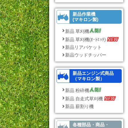
新品作業機
(マキロン製)
新品 草刈機
新品 草刈機(ｵｰﾄﾋｯﾁ)
新品リアバケット
新品ウッドチッパー
新品エンジン式商品
（マキロン製）
新品 粉砕機
新品 自走式草刈機
新品 薪割り機
各種部品・商品・