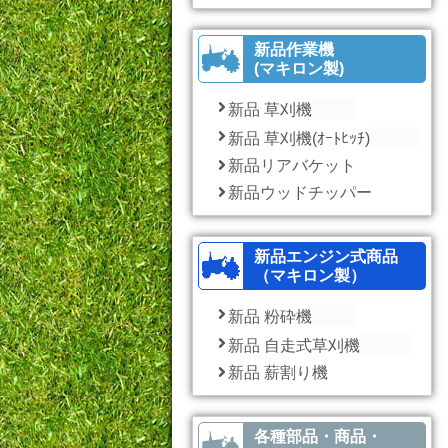
新品作業機
(マキロン製)
新品 草刈機
新品 草刈機(ｵｰﾄﾋｯﾁ)
新品リアバケット
新品ウッドチッパー
新品エンジン式商品
（マキロン製）
新品 粉砕機
新品 自走式草刈機
新品 薪割り機
各種部品・商品・