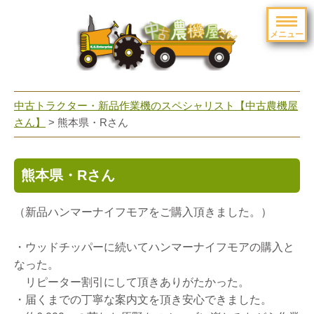
メニュー
toggle
navigation
中古トラクター・新品作業機のスペシャリスト【中古農機屋
さん】
> 熊本県・Rさん
熊本県・Rさん
（新品ハンマーナイフモアをご購入頂きました。）
・ウッドチッパーに続いてハンマーナイフモアの購入と
なった。
リピーター割引にして頂きありがたかった。
・届くまでの丁寧な案内文を頂き安心できました。