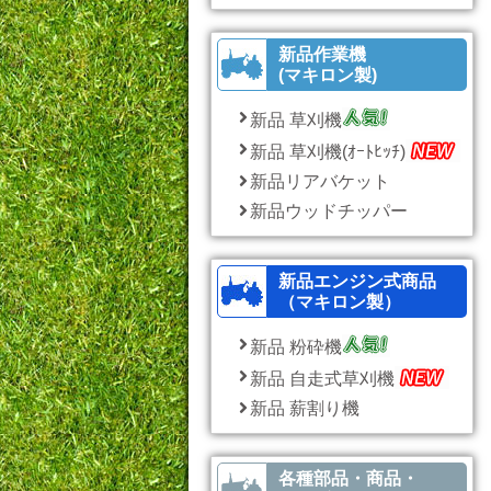
新品作業機
(マキロン製)
新品 草刈機
新品 草刈機(ｵｰﾄﾋｯﾁ)
新品リアバケット
新品ウッドチッパー
新品エンジン式商品
（マキロン製）
新品 粉砕機
新品 自走式草刈機
新品 薪割り機
各種部品・商品・