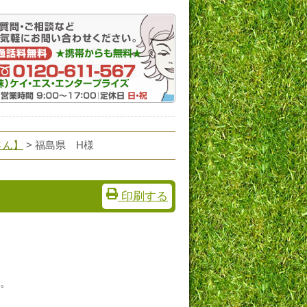
さん】
> 福島県 H様
印刷する
。