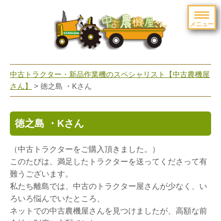
メニュー
toggle
navigation
中古トラクター・新品作業機のスペシャリスト【中古農機屋
さん】
> 徳之島 ・Kさん
徳之島 ・Kさん
（中古トラクターをご購入頂きました。）
このたびは、満足したトラクターを送ってくださって有
難うございます。
私たち離島では、中古のトラクター屋さんが少なく、い
ろいろ悩んでいたところ、
ネットでの中古農機屋さんを見つけましたが、高額な前