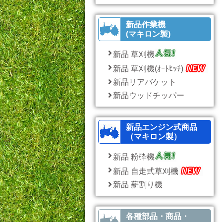
新品作業機
(マキロン製)
新品 草刈機
新品 草刈機(ｵｰﾄﾋｯﾁ)
新品リアバケット
新品ウッドチッパー
新品エンジン式商品
（マキロン製）
新品 粉砕機
新品 自走式草刈機
新品 薪割り機
各種部品・商品・