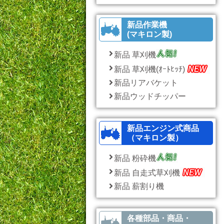
新品作業機
(マキロン製)
新品 草刈機
新品 草刈機(ｵｰﾄﾋｯﾁ)
新品リアバケット
新品ウッドチッパー
新品エンジン式商品
（マキロン製）
新品 粉砕機
新品 自走式草刈機
新品 薪割り機
各種部品・商品・