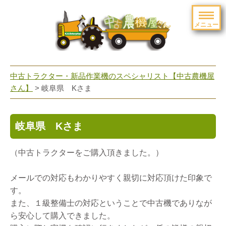
メニュー
toggle
navigation
中古トラクター・新品作業機のスペシャリスト【中古農機屋
さん】
> 岐阜県 Kさま
岐阜県 Kさま
（中古トラクターをご購入頂きました。）
メールでの対応もわかりやすく親切に対応頂けた印象で
す。
また、１級整備士の対応ということで中古機でありなが
ら安心して購入できました。