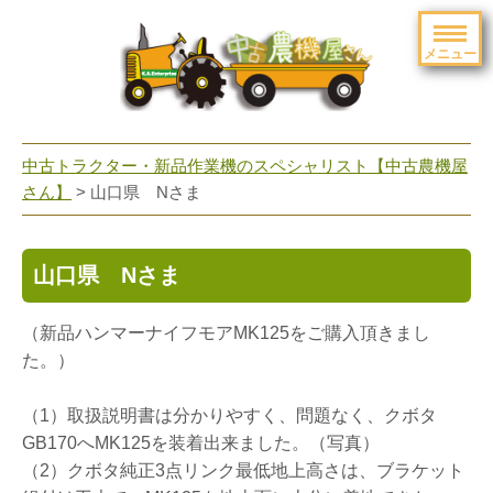
メニュー
toggle
navigation
中古トラクター・新品作業機のスペシャリスト【中古農機屋
さん】
> 山口県 Nさま
山口県 Nさま
（新品ハンマーナイフモアMK125をご購入頂きまし
た。）
（1）取扱説明書は分かりやすく、問題なく、クボタ
GB170へMK125を装着出来ました。（写真）
（2）クボタ純正3点リンク最低地上高さは、ブラケット