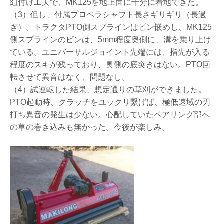
組付け工夫で、MK125を地上面に十分に着地できた。
（3）但し、付属プロペラシャフト長さギリギリ（長過
ぎ）。トラクタPTO側スプラインはピン嵌めし、MK125
側スプラインのピンは、5mm程度奥側に、溝を乗り上げ
ている。ユニバーサルジョイント先端には、指先が入る
程度のスキが残っており、奥側の底突きはない。PTO回
転させて異音はなく、問題なし。
（4）試運転した結果、想定通りの草刈ができました。
PTO起動時、クラッチをユックリ繋げば、極低速域の刃
打ち異音の発生は少ない。心配していたベアリング部へ
の草の巻き込みも無かった。今後が楽しみ。