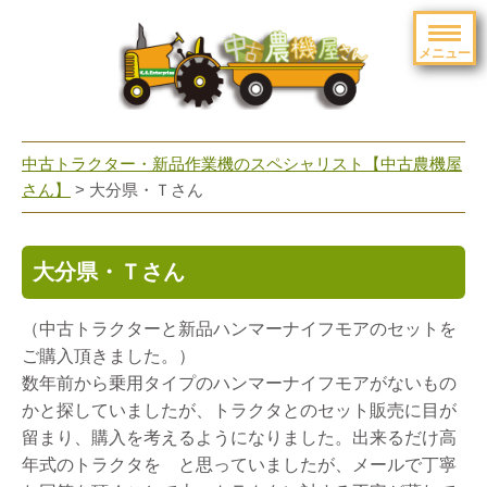
メニュー
toggle
navigation
中古トラクター・新品作業機のスペシャリスト【中古農機屋
さん】
> 大分県・Ｔさん
大分県・Ｔさん
（中古トラクターと新品ハンマーナイフモアのセットを
ご購入頂きました。）
数年前から乗用タイプのハンマーナイフモアがないもの
かと探していましたが、トラクタとのセット販売に目が
留まり、購入を考えるようになりました。出来るだけ高
年式のトラクタを と思っていましたが、メールで丁寧