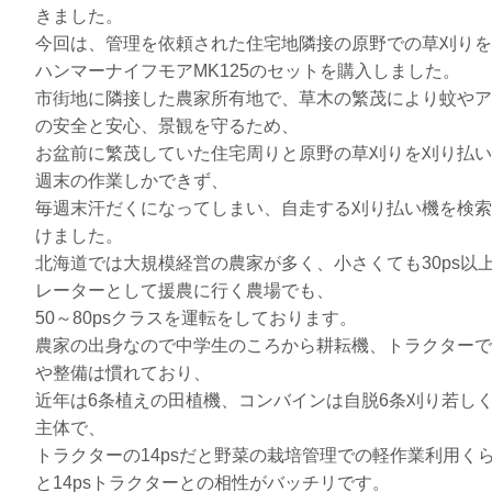
きました。
今回は、管理を依頼された住宅地隣接の原野での草刈りを目
ハンマーナイフモアMK125のセットを購入しました。
市街地に隣接した農家所有地で、草木の繁茂により蚊やア
の安全と安心、景観を守るため、
お盆前に繁茂していた住宅周りと原野の草刈りを刈り払い
週末の作業しかできず、
毎週末汗だくになってしまい、自走する刈り払い機を検索
けました。
北海道では大規模経営の農家が多く、小さくても30ps以
レーターとして援農に行く農場でも、
50～80psクラスを運転をしております。
農家の出身なので中学生のころから耕耘機、トラクターで
や整備は慣れており、
近年は6条植えの田植機、コンバインは自脱6条刈り若し
主体で、
トラクターの14psだと野菜の栽培管理での軽作業利用くら
と14psトラクターとの相性がバッチリです。