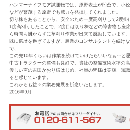
ハンマーナイフモア試運転では、原野表土が凹凸で、小径
などが繁茂する原野でも威力を発揮してくれました。
切り株もあることから、安全のため一度高刈りして2度掛
1度高刈りしたことで、2度目は切り株などの障害物も座
ら時間も掛からずに草刈り作業が出来て感動しています。
既に還暦を過ぎてますが、農業のコンサルタントを続けな
で、
この先10年くらいは作業を続けていけたらいいなぁ‥と
中古トラクターの整備も良好で、貴社の整備技術水準の高
優しい声の吉田かおり様はじめ、社員の皆様は笑顔、知識
ると感じています。
これからも益々の業務発展を祈念いたします。
2016年9月