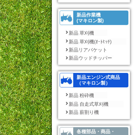
新品作業機
(マキロン製)
新品 草刈機
新品 草刈機(ｵｰﾄﾋｯﾁ)
新品リアバケット
新品ウッドチッパー
新品エンジン式商品
（マキロン製）
新品 粉砕機
新品 自走式草刈機
新品 薪割り機
各種部品・商品・