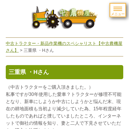
メニュー
toggle
navigation
中古トラクター・新品作業機のスペシャリスト【中古農機屋
さん】
> 三重県 ・Hさん
三重県 ・Hさん
（中古トラクターをご購入頂きました。）
私事ですが30年使用した愛車？トラクターが修理不可能
となり、新車にしようか中古にしようかと悩んだ末、現
在の耕地面積も当初より減少していた為、15年程度経年
したものであればと捜していましたところ、インターネ
ットで御社の情報を知り、妻と二人で下見させていただ